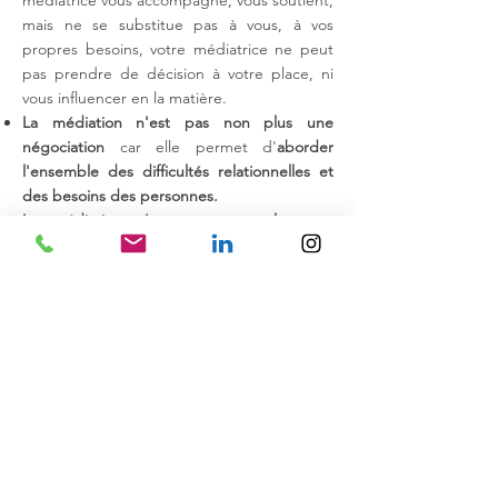
médiatrice vous accompagne, vous soutient,
mais ne se substitue pas à vous, à vos
propres besoins, votre médiatrice ne peut
pas prendre de décision à votre place, ni
vous influencer en la matière.
La médiation n'est pas non plus une
négociation
car elle permet d'
aborder
l'ensemble des difficultés relationnelles et
des besoins des personnes.
La médiation n'est pas non plus une
conciliation
qui ne porterait que sur l'objet
d'un litige en justice, alors que la médiation
traite tous les sujets de différends entre les
personnes.​
Outre la
rapidité et la confidentialité,
la
médiation vous permet en effet de
vous
réapproprier votre conflit en évitant l'aléa
judiciaire
.
La médiation
responsabilise
, en ou
tre, les