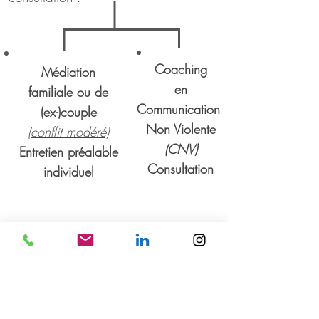
Coaching
Médiation
en
familiale ou de
Communication
(ex-)couple
Non Violente
(conflit modéré)
(CNV)
Entretien préalable
Consultation
individuel
Séance.s de
Séance.s de
Médiation
Coaching
individuelle.s
ou collective.s