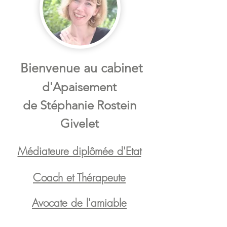
Bienvenue au cab
inet
d'Apaisement
de S
téphanie Rostein
Givelet
M
édiateure diplômée d'Etat
Coach et Thérapeute
Avocate de l'amiable