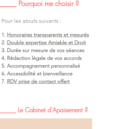
_____ Pourquoi me choisir ?
Po
u
r les atouts suivants :
1.
H
onoraires transparents et me
surés
2.
Double expertis
e
Amiable et Droit
3. D
urée sur mesure de vos séances
4. Rédaction légale
de vos accords
5.
Accompagnement personnalisé
6. A
ccessibilité
et
bienveilla
nce
7.
RDV
prise de contact offert
_____ Le Cabinet d'Apaisement ?