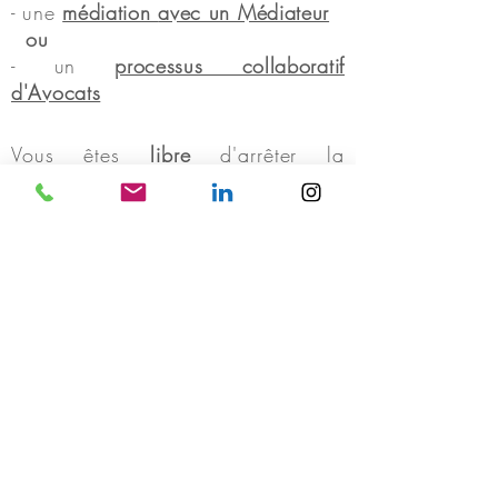
- une
médiation
avec un Médiateur
ou
- un
processus collaboratif
d'Avocats
Vous êtes
libr
e
d'arrêter la
médiation ou le collaboratif à tout
moment.
Au terme de ce travail préparatoire,
soit en médiation, soit en processus
collaboratif, vos Avocats rédigeront
votre
convention de divorce par
consentement mutuel
et organiseront
un (ou plusieurs) RDV de relecture
puis de signature à l'issue d'un
délai de 15 jours à compter de
l'envoi de l'acte par RAR à