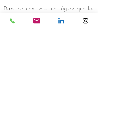
Dans ce cas, vous ne réglez que les
honoraires arrêtés par avance entre
vous et l'Avocat, sous réserve d'une
évolution inattendue du dossier​
TVA
Les frais et honoraires d'Avocats sont
assujettis à la TVA au taux en vigueur
au jour de la facturation (soit
actuellement 20 %).
Assurance Protection Juridique
Les honoraires du Cabinet peuvent
être pris en charge, partiellement ou