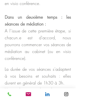
en visio conférence.
Dans un deuxième temps : les
séances de médiation :
A l’issue de cette première étape, si
chacun.e est d'accord, nous
pourrons commencer vos séances de
médiation au cabinet (ou en visio
conférence).
La durée de vos séances s'adaptent
à vos besoins et souhaits : elles
durent en général de 1h30 à 3h.
Une seule séance de médiation peut
parfois suffire, mais la plupart du
temps, les personnes participent à 2