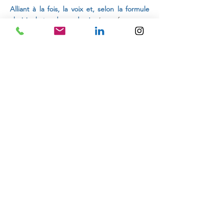
Alliant à la fois, la voix et, selon la formule
choisie, le toucher palmaire
(pour femme ou
homme)
ou le massage corporel
(pour
femme uniquement)
, vous êtes peu à peu
guidé.e vers
une profonde relaxation et
connexion avec
votre corps et votre mental,
dans un cercle vertueux.
Cette relaxation douce est particulièrement
adaptée à toute personne désireuse de
réduire son stress, ses angoisses.
Cette méditation aide, en effet, à
s'ancrer
plus profondément et plus intensément
dans sa réalité psycho-corporelle, à
consolider son corps et son mental dans
"l'ici et maintenant", à lâcher-prise.