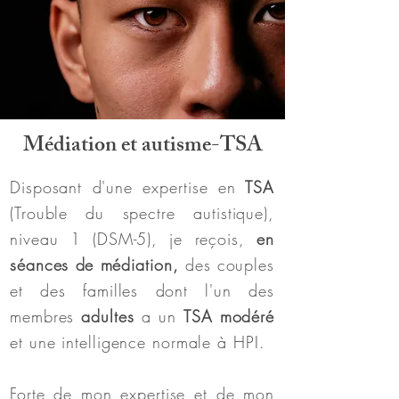
Médiation et autisme-TSA
Disposant d'une expertise en
TSA
(Trouble du spectre autistique)
,
niveau 1 (DSM-5), je reçois,
en
séances de
médiation,
des couples
et des familles dont l'un des
membres
adultes
a un
TSA modéré
et une intelligence normale à HPI.
Forte de mon expertise et de mon