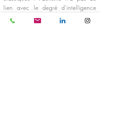
lien avec le degré d'intelligence
d'une personne.
Non, les conséquences de
l'autisme ne sont pas toutes
identiques entre les femmes et les
hommes, loin s'en faut : pourtant
seuls les "standards" de l'autisme
au masculin sont véhiculés dans
notre société : les femmes sont, en
conséquence, très souvent perçues
comme "un peu bizarres,
différentes" et diagnostiquées
tardivement.