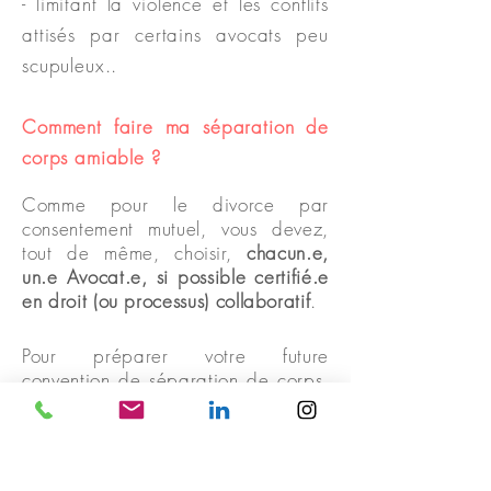
- limitant la violence et les conflits
attisés par certains avocats peu
scupuleux..
Comment faire ma séparation de
corps amiable ?
Comme pour le divorce par
consentement mutuel, vous devez,
tout de même, choisir,
chacun.e,
un.e Avocat.e, si possible certifié.e
en droit (ou processus) collaboratif
.
Pour préparer votre future
convention de séparation de corps,
il est conseillé de réaliser
une
médiation
avec un Média
teur
familial diplômé d'Etat.