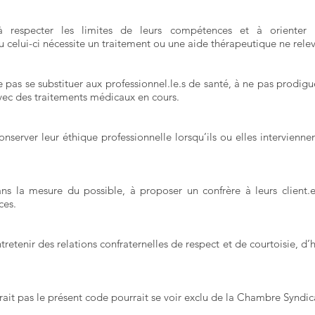
 respecter les limites de leurs compétences et à orienter le
ou celui-ci nécessite un traitement ou une aide thérapeutique ne rel
pas se substituer aux professionnel.le.s de santé, à ne pas prodigu
avec des traitements médicaux en cours.
server leur éthique professionnelle lorsqu’ils ou elles interviennen
s la mesure du possible, à proposer un confrère à leurs client.e.
ces.
etenir des relations confraternelles de respect et de courtoisie, d’
ait pas le présent code pourrait se voir exclu de la Chambre Syndi