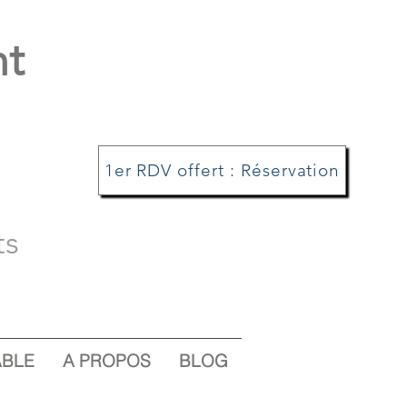
nt
1er RDV offert : Réservation
ts
ABLE
A PROPOS
BLOG