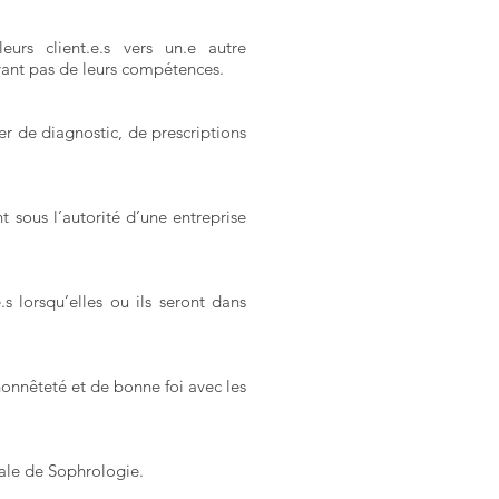
urs client.e.s vers un.e autre
evant pas de leurs compétences.
er de diagnostic, de prescriptions
t sous l’autorité d’une entreprise
s lorsqu’elles ou ils seront dans
honnêteté et de bonne foi avec les
cale de Sophrologie.