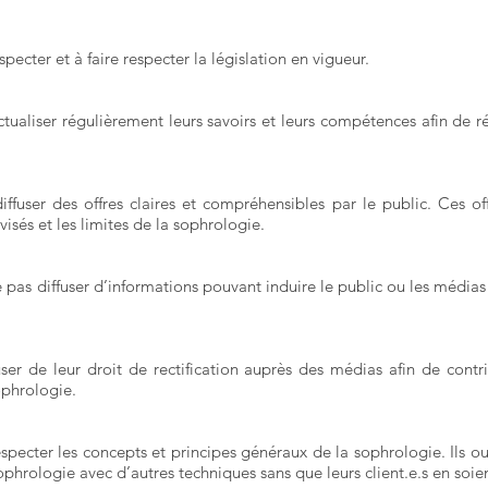
ecter et à faire respecter la législation en vigueur.
ualiser régulièrement leurs savoirs et leurs compétences afin de r
fuser des offres claires et compréhensibles par le public. Ces off
isés et les limites de la sophrologie.
pas diffuser d’informations pouvant induire le public ou les médias
er de leur droit de rectification auprès des médias afin de contr
ophrologie.
pecter les concepts et principes généraux de la sophrologie. Ils o
rologie avec d’autres techniques sans que leurs client.e.s en soient