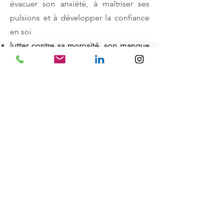
évacuer son anxiété, à maîtriser ses
pulsions et à développer la confiance
en soi
lutter contre sa morosité, son manque
de dynamisme, sa mélancolie
pour
maintenir durablement son
dynamisme, apprendre à éliminer
l'ennui et à retrouver l'envie
lutter contre son exclusion par "les
autres", intégrer facilement un
(nouveau) groupe
, une famille
recomposée, apprendre à s'affranchir
du regard des autres et à renforcer sa
capacité à s'intégrer
lutter contre son inhibition, prendre
sereinement sa place
dans un