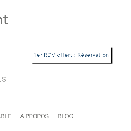
nt
1er RDV offert : Réservation
ts
ABLE
A PROPOS
BLOG