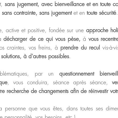
t,
sans jugement, avec bienveillance et en toute con
, sans contrainte, sans jugement
et en
toute sécurité
.
e, active et positive, fondée sur une
approche holi
à
décharger de ce qui vous pèse,
à
vous recentr
s craintes, vos freins,
à
prendre du recul
vis-à-vi
solutions, à d'autres possibles
.
oblématiques, par un
questionnement bienvei
que
, vous conduira, séance après séance,
ve
tre recherche
de changements afin de réinvestir votr
la personne que vous êtes, dans toutes ses dimens
tre personnalité, vos besoins, etc.).