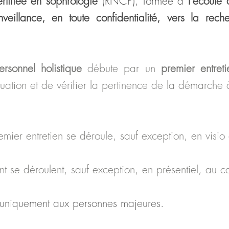
er
tifiée en sophrologie
(RNCP), formée à
l'éco
ute 
illance, en toute confidentialité, vers la rech
sonnel holistique
débute par un
premier entret
tuation
et de vérifier la p
ertinence de la démarche 
mier entretien se déroule, sauf exception, en visio
ent
se déroulent, sauf exception, en présentiel, au c
 uniquement aux personnes majeures.