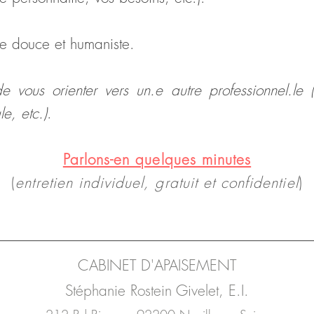
he douce et humaniste.
e vous orienter vers un.e autre professionnel.le 
e, etc.)
.
Parlons-en quelques minutes
(
entretien individuel, gratuit et confidentiel
)
CABINET D'APAISEMENT
Stéphanie Rost
ein Gi
velet, E.I.