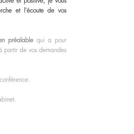
ac
tive et positive, je vous
erche et l'écoute de vos
ien préalable
qui a pour
à partir de vos demandes
 conférence
.
abinet.