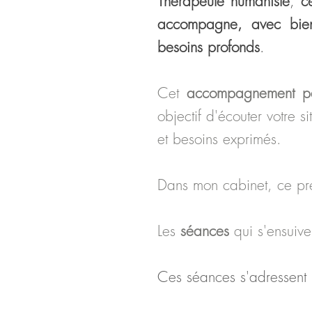
Thérapeute humaniste
,
c
accompagne, avec bienve
besoins profonds
.
Cet
accompagnement per
objectif d'écouter vot
re si
et besoins exprimés.
Dans mon cabinet, ce pre
Les
séances
qui s'ensuiv
Ces séances s'adressent