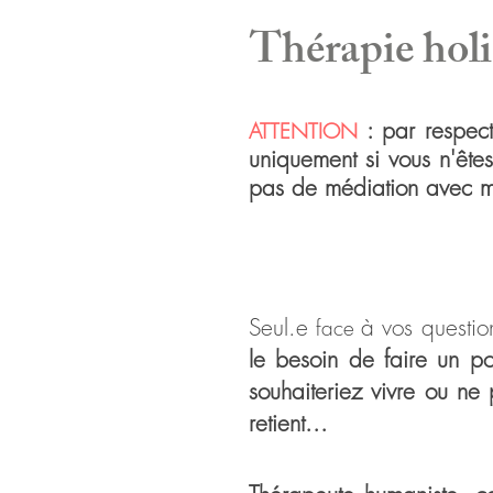
Thérapie holi
: par respec
ATTEN
TION
uniquement
si vous n'ête
pas de médiation avec m
Seul.e
à vos question
face
le besoin de faire un po
souhaiteriez vivre ou ne
retient...